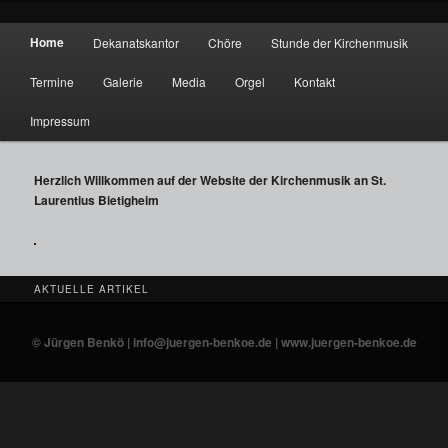
Kirchenmusik an St. Laurentius Bietigheim
Hauptmenü
Home
Dekanatskantor
Chöre
Stunde der Kirchenmusik
Zum Inhalt wechseln
Zum sekundären Inhalt wechseln
Laurentiusmusik-Bietigheim
Termine
Galerie
Media
Orgel
Kontakt
Impressum
Herzlich Willkommen auf der Website der Kirchenmusik an St.
Laurentius Bietigheim
AKTUELLE ARTIKEL
© Jürgen Benkö | info@juergen-benkoe.de | www.juergen-benkoe.de